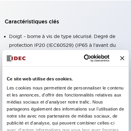
Caractéristiques clés
Doigt – borne à vis de type sécurisé. Degré de
protection IP20 (IEC60529) (IP65 à l'avant du
panneau).
Bloc de contacts combiné facilitant l'installation et
le démontage.
Ce site web utilise des cookies.
Cadre noir, cadre argenté.
Les cookies nous permettent de personnaliser le contenu
Également équipé d'un interrupteur à clé, d'un
et les annonces, d'offrir des fonctionnalités relatives aux
voyant intégré, gamme variée ! Dispositif d'arrêt
médias sociaux et d'analyser notre trafic. Nous
d'urgence conforme aux normes internationales.
partageons également des informations sur l'utilisation de
Disponible en version éclairée et non éclairée.
notre site avec nos partenaires de médias sociaux, de
publicité et d'analyse, qui peuvent combiner celles-ci
Modes de réinitialisation par tirage ou rotation.
avec d'autres informations que vous leur avez fournies