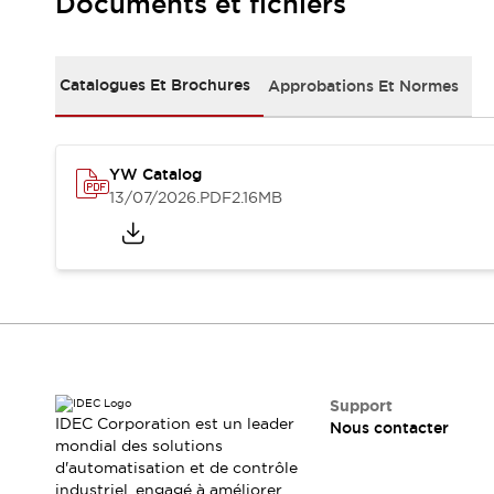
Documents et fichiers
Sécurité Collaborative (Safety 2.0)
Lois et normes relatives à la sécurité
Cours sur l'équipement de sécurité
Tout explorer
Catalogues Et Brochures
Approbations Et Normes
Tout explorer
Ressources
Fichiers CAO
YW Catalog
Produits conformes aux normes
13/07/2026
.PDF
2.16MB
Documentation
Webinaires
Presse
Vidéothèque
Téléchargements et Mises à jour
Conformité
Rapports de vulnérabilité
Outils de sélection
Quoi de neuf
Blog
Support
IDEC Corporation est un leader
Événements / Séminaires
Nous contacter
mondial des solutions
Support
d'automatisation et de contrôle
Nous contacter
industriel, engagé à améliorer