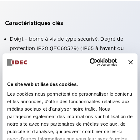
Caractéristiques clés
Doigt – borne à vis de type sécurisé. Degré de
protection IP20 (IEC60529) (IP65 à l'avant du
panneau).
Bloc de contacts combiné facilitant l'installation et
le démontage.
Ce site web utilise des cookies.
Cadre noir, cadre argenté.
Les cookies nous permettent de personnaliser le contenu
Également équipé d'un interrupteur à clé, d'un
et les annonces, d'offrir des fonctionnalités relatives aux
voyant intégré, gamme variée ! Dispositif d'arrêt
médias sociaux et d'analyser notre trafic. Nous
d'urgence conforme aux normes internationales.
partageons également des informations sur l'utilisation de
Disponible en version éclairée et non éclairée.
notre site avec nos partenaires de médias sociaux, de
publicité et d'analyse, qui peuvent combiner celles-ci
Modes de réinitialisation par tirage ou rotation.
avec d'autres informations que vous leur avez fournies