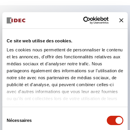
Caractéristiques clés
Le type basse tension de l'unité d'éclairage (type 6
Ce site web utilise des cookies.
à 24 V) sera progressivement remplacé par un
Les cookies nous permettent de personnaliser le contenu
et les annonces, d'offrir des fonctionnalités relatives aux
modèle du nouveau catalogue à partir de janvier
médias sociaux et d'analyser notre trafic. Nous
2026.
partageons également des informations sur l'utilisation de
Équipé d'un bloc de contact HW-U avec structure
notre site avec nos partenaires de médias sociaux, de
de protection des doigts, borne à vis relevée et
publicité et d'analyse, qui peuvent combiner celles-ci
avec d'autres informations que vous leur avez fournies
protection conforme à IP20.
ou qu'ils ont collectées lors de votre utilisation de leurs
Il est désormais possible d'équiper une ampoule
services.
LED haute tension, et la tension nominale
Sélection
d'utilisation du type direct peut aller jusqu'à 240 V.
Nécessaires
du
Une ampoule LED (ampoule LSRD) capable de
consentement