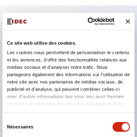
Caractéristiques clés
Le type basse tension de l'unité d'éclairage (type 6
Ce site web utilise des cookies.
à 24 V) sera progressivement remplacé par un
Les cookies nous permettent de personnaliser le contenu
et les annonces, d'offrir des fonctionnalités relatives aux
modèle du nouveau catalogue à partir de janvier
médias sociaux et d'analyser notre trafic. Nous
2026.
partageons également des informations sur l'utilisation de
Équipé d'un bloc de contact HW-U avec structure
notre site avec nos partenaires de médias sociaux, de
de protection des doigts, borne à vis relevée et
publicité et d'analyse, qui peuvent combiner celles-ci
avec d'autres informations que vous leur avez fournies
protection conforme à IP20.
ou qu'ils ont collectées lors de votre utilisation de leurs
Il est désormais possible d'équiper une ampoule
services.
LED haute tension, et la tension nominale
Sélection
d'utilisation du type direct peut aller jusqu'à 240 V.
Nécessaires
du
Une ampoule LED (ampoule LSRD) capable de
consentement