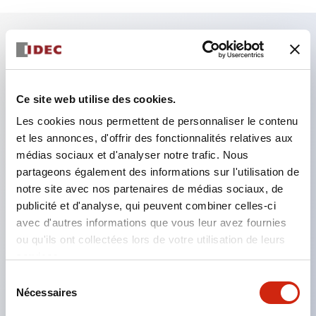
Caractéristiques clés
Le type basse tension de l'unité d'éclairage (type 6
Ce site web utilise des cookies.
à 24 V) sera progressivement remplacé par un
Les cookies nous permettent de personnaliser le contenu
et les annonces, d'offrir des fonctionnalités relatives aux
modèle du nouveau catalogue à partir de janvier
médias sociaux et d'analyser notre trafic. Nous
2026.
partageons également des informations sur l'utilisation de
Équipé d'un bloc de contact HW-U avec structure
notre site avec nos partenaires de médias sociaux, de
de protection des doigts, borne à vis relevée et
publicité et d'analyse, qui peuvent combiner celles-ci
avec d'autres informations que vous leur avez fournies
protection conforme à IP20.
ou qu'ils ont collectées lors de votre utilisation de leurs
Il est désormais possible d'équiper une ampoule
services.
LED haute tension, et la tension nominale
Sélection
d'utilisation du type direct peut aller jusqu'à 240 V.
Nécessaires
du
Une ampoule LED (ampoule LSRD) capable de
consentement