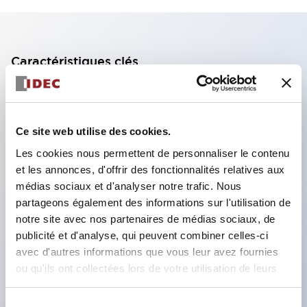
Caractéristiques clés
Bloque la poussière et le sable qui peuvent causer
un dysfonctionnement
Ce site web utilise des cookies.
Une sensation d'opération fiable grâce à une
Les cookies nous permettent de personnaliser le contenu
charge de fonctionnement élevée
et les annonces, d'offrir des fonctionnalités relatives aux
Utilisation de bornes à onglet #187 compatibles
médias sociaux et d'analyser notre trafic. Nous
avec la soudure
partageons également des informations sur l'utilisation de
Disponible avec divers interrupteurs-poussoirs,
notre site avec nos partenaires de médias sociaux, de
publicité et d'analyse, qui peuvent combiner celles-ci
interrupteurs sélecteurs et douilles à bornes à vis
avec d'autres informations que vous leur avez fournies
spéciales
ou qu'ils ont collectées lors de votre utilisation de leurs
Structure de protection IP66 (IEC 60529)
services.
Sélection