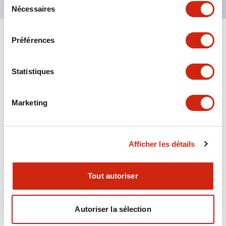
Nécessaires
du
consentement
Préférences
+
Spécifications
Tout développer
Aesthetic Specifications
Statistiques
Environmental Specifications
Marketing
Mechanical Specifications
Afficher les détails
Mounting and Installation Specifications
Tout autoriser
Documents et fichiers
Autoriser la sélection