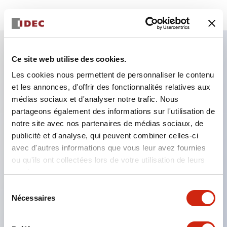
Ce site web utilise des cookies.
Caractéristiques clés
Les cookies nous permettent de personnaliser le contenu
et les annonces, d'offrir des fonctionnalités relatives aux
Le commutateur à came de type CS est un
médias sociaux et d'analyser notre trafic. Nous
interrupteur de commande pratique et polyvalent,
partageons également des informations sur l'utilisation de
adapté à l'ouverture, la fermeture et le changement
notre site avec nos partenaires de médias sociaux, de
publicité et d'analyse, qui peuvent combiner celles-ci
d'appareils.
avec d'autres informations que vous leur avez fournies
72 types de circuits standard disponibles
ou qu'ils ont collectées lors de votre utilisation de leurs
Différentes configurations de contacts possibles
services.
grâce à la combinaison de 6 types et du nombre
Sélection
Nécessaires
d'étages des blocs de contacts.
du
consentement
Prise en charge jusqu'à 6 étages et 12 contacts