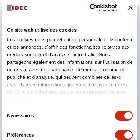
Caractéristiques clés
Ce site web utilise des cookies.
Les cookies nous permettent de personnaliser le contenu
Le commutateur à came de type CS est un
et les annonces, d'offrir des fonctionnalités relatives aux
interrupteur de commande pratique et polyvalent,
médias sociaux et d'analyser notre trafic. Nous
adapté à l'ouverture, la fermeture et le changement
partageons également des informations sur l'utilisation de
notre site avec nos partenaires de médias sociaux, de
d'appareils.
publicité et d'analyse, qui peuvent combiner celles-ci
72 types de circuits standard disponibles
avec d'autres informations que vous leur avez fournies
Différentes configurations de contacts possibles
ou qu'ils ont collectées lors de votre utilisation de leurs
services.
grâce à la combinaison de 6 types et du nombre
d'étages des blocs de contacts.
Sélection
Nécessaires
du
Prise en charge jusqu'à 6 étages et 12 contacts
consentement
Variété riche incluant des modèles avec indicateur
Préférences
de l'état des contacts, commandes à poignée,