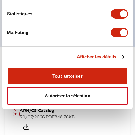
commandes à clé, etc.
Statistiques
Poignées disponibles en 6 types
Indice de protection IP65, IP54, IP40 (IEC60529)
Marketing
Afficher les détails
Documents et fichiers
Tout autoriser
Catalogues Et Brochures
Fichiers CAO
Approbations Et 
Autoriser la sélection
ARN/CS Catalog
30/07/2026
.PDF
848.76KB