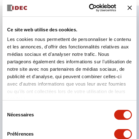
Caractéristiques clés
Ce site web utilise des cookies.
Les cookies nous permettent de personnaliser le contenu
Le commutateur à came de type CS est un
et les annonces, d'offrir des fonctionnalités relatives aux
interrupteur de commande pratique et polyvalent,
médias sociaux et d'analyser notre trafic. Nous
adapté à l'ouverture, la fermeture et le changement
partageons également des informations sur l'utilisation de
notre site avec nos partenaires de médias sociaux, de
d'appareils.
publicité et d'analyse, qui peuvent combiner celles-ci
72 types de circuits standard disponibles
avec d'autres informations que vous leur avez fournies
Différentes configurations de contacts possibles
ou qu'ils ont collectées lors de votre utilisation de leurs
services.
grâce à la combinaison de 6 types et du nombre
d'étages des blocs de contacts.
Sélection
Nécessaires
du
Prise en charge jusqu'à 6 étages et 12 contacts
consentement
Variété riche incluant des modèles avec indicateur
Préférences
de l'état des contacts, commandes à poignée,