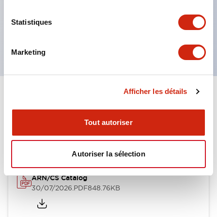
commandes à clé, etc.
Statistiques
Poignées disponibles en 6 types
Indice de protection IP65, IP54, IP40 (IEC60529)
Marketing
Afficher les détails
Documents et fichiers
Tout autoriser
Catalogues Et Brochures
Fichiers CAO
Approbations Et 
Autoriser la sélection
ARN/CS Catalog
30/07/2026
.PDF
848.76KB