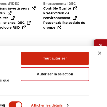
opos d’IDEC
Engagements IDEC
ions investisseurs
Contrôle Qualité
aux
Préservation de
lités
l'environnement
iller chez IDEC
Responsabilité sociale du
nologie R&D
groupe
Besoin d'aide?
Tout autoriser
Autoriser la sélection
ns que
EMEA
ing
Afficher les détails