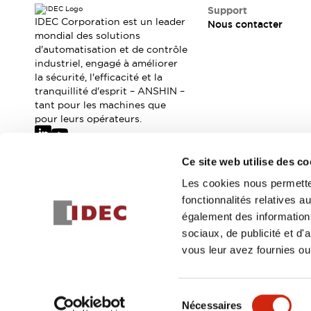
Sécurité Collaborative (Safety 2.0)
Support
Lois et normes relatives à la sécurité
IDEC Corporation est un leader
Nous contacter
Cours sur l'équipement de sécurité
mondial des solutions
d'automatisation et de contrôle
Tout explorer
industriel, engagé à améliorer
Tout explorer
la sécurité, l'efficacité et la
Ressources
tranquillité d'esprit – ANSHIN –
Fichiers CAO
tant pour les machines que
Produits conformes aux normes
pour leurs opérateurs.
Documentation
Webinaires
Presse
Vidéothèque
Ce site web utilise des co
Téléchargements et Mises à jour
Abonnez-vous à notre newsletter
Les cookies nous permetten
Conformité
fonctionnalités relatives 
Rapports de vulnérabilité
Inscrivez-vou
également des informations
Outils de sélection
sociaux, de publicité et d
Quoi de neuf
vous leur avez fournies ou 
Blog
Événements / Séminaires
© 2026 IDEC Corporation
Politique de confidentialité
Cond
Support
Sélection
Nous contacter
Nécessaires