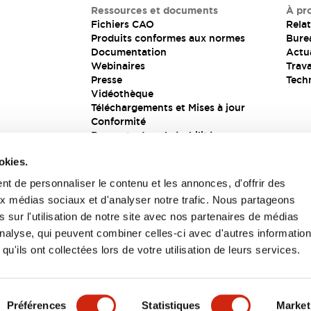
Ressources et documents
À pr
Fichiers CAO
Relat
Produits conformes aux normes
Bure
Documentation
Actua
Webinaires
Trava
Presse
Tech
Vidéothèque
Téléchargements et Mises à jour
Conformité
Rapports de vulnérabilité
Solution de sécurité
okies.
t de personnaliser le contenu et les annonces, d'offrir des
aux médias sociaux et d'analyser notre trafic. Nous partageons
s
 sur l'utilisation de notre site avec nos partenaires de médias
'analyse, qui peuvent combiner celles-ci avec d'autres informatio
qu'ils ont collectées lors de votre utilisation de leurs services.
itions générales
Préférences
Statistiques
Market