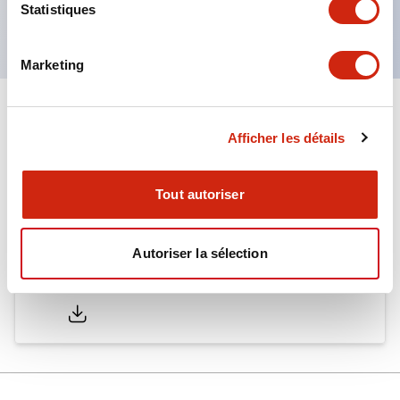
Statistiques
normes EN. (Sauf buzzer)
Marketing
Documents et fichiers
Afficher les détails
Catalogues Et Brochures
Document Technique
Tout autoriser
Autoriser la sélection
LW Catalog
01/09/2025
.PDF
731.97KB