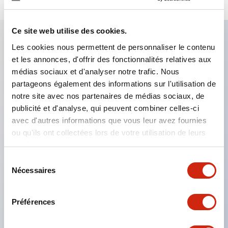
Ce site web utilise des cookies.
Les cookies nous permettent de personnaliser le contenu
Caractéristiques clés
et les annonces, d'offrir des fonctionnalités relatives aux
médias sociaux et d'analyser notre trafic. Nous
Le montage en groupe serré est possible, et le
partageons également des informations sur l'utilisation de
notre site avec nos partenaires de médias sociaux, de
montage/démontage de l’unité de contact est
publicité et d'analyse, qui peuvent combiner celles-ci
également facile même lors du montage en groupe
avec d'autres informations que vous leur avez fournies
serré.
ou qu'ils ont collectées lors de votre utilisation de leurs
Structure séparée adoptant un mécanisme de
services.
levier de verrouillage amovible par baïonnette.
Sélection
Nécessaires
du
La structure de protection est de type résistant
consentement
aux jets d’eau, IP65 (IEC 60529). (Le buzzer est
Préférences
de type fermé)
Produits certifiés UL, CSA et conformes aux