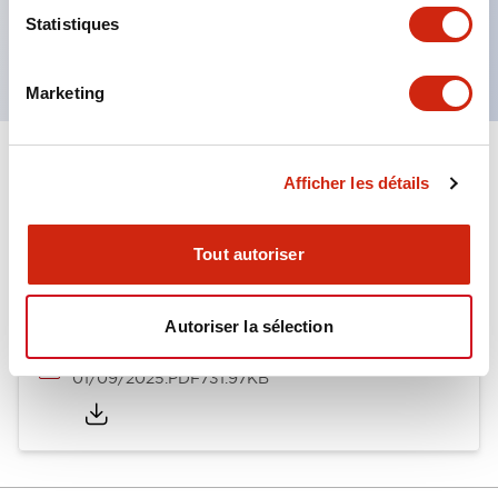
Produits certifiés UL, CSA et conformes aux
Statistiques
normes EN. (Sauf buzzer)
Marketing
Documents et fichiers
Afficher les détails
Tout autoriser
Catalogues Et Brochures
Document Technique
Autoriser la sélection
LW Catalog
01/09/2025
.PDF
731.97KB