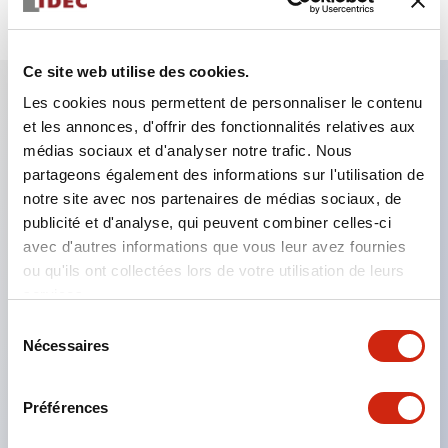
Ce site web utilise des cookies.
Les cookies nous permettent de personnaliser le contenu
et les annonces, d'offrir des fonctionnalités relatives aux
Caractéristiques clés
médias sociaux et d'analyser notre trafic. Nous
partageons également des informations sur l'utilisation de
Le montage en groupe serré est possible, et le
notre site avec nos partenaires de médias sociaux, de
montage/démontage de l’unité de contact est
publicité et d'analyse, qui peuvent combiner celles-ci
également facile même lors du montage en groupe
avec d'autres informations que vous leur avez fournies
ou qu'ils ont collectées lors de votre utilisation de leurs
serré.
services.
Structure séparée adoptant un mécanisme de
Sélection
levier de verrouillage amovible par baïonnette.
Nécessaires
du
La structure de protection est de type résistant
consentement
aux jets d’eau, IP65 (IEC 60529). (Le buzzer est
Préférences
de type fermé)