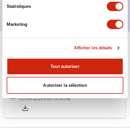
Produits certifiés UL, CSA et conformes aux
Statistiques
normes EN. (Sauf buzzer)
Marketing
Documents et fichiers
Afficher les détails
Tout autoriser
Catalogues Et Brochures
Autoriser la sélection
LW Catalog
01/09/2025
.PDF
731.97KB