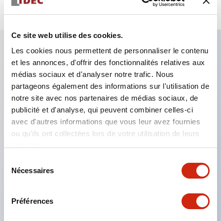
Ce site web utilise des cookies.
Les cookies nous permettent de personnaliser le contenu
et les annonces, d'offrir des fonctionnalités relatives aux
Caractéristiques clés
médias sociaux et d'analyser notre trafic. Nous
partageons également des informations sur l'utilisation de
Le montage en groupe serré est possible, et le
notre site avec nos partenaires de médias sociaux, de
montage/démontage de l’unité de contact est
publicité et d'analyse, qui peuvent combiner celles-ci
également facile même lors du montage en groupe
avec d'autres informations que vous leur avez fournies
ou qu'ils ont collectées lors de votre utilisation de leurs
serré.
services.
Structure séparée adoptant un mécanisme de
Sélection
levier de verrouillage amovible par baïonnette.
Nécessaires
du
La structure de protection est de type résistant
consentement
aux jets d’eau, IP65 (IEC 60529). (Le buzzer est
Préférences
de type fermé)