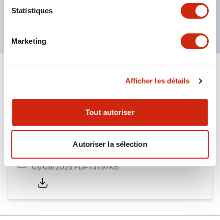
Produits certifiés UL, CSA et conformes aux
Statistiques
normes EN. (Sauf buzzer)
Marketing
Documents et fichiers
Afficher les détails
Tout autoriser
Catalogues Et Brochures
Autoriser la sélection
LW Catalog
01/09/2025
.PDF
731.97KB