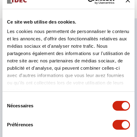
Ce site web utilise des cookies.
Les cookies nous permettent de personnaliser le contenu
et les annonces, d'offrir des fonctionnalités relatives aux
Caractéristiques clés
médias sociaux et d'analyser notre trafic. Nous
partageons également des informations sur l'utilisation de
Le montage en groupe serré est possible, et le
notre site avec nos partenaires de médias sociaux, de
montage/démontage de l’unité de contact est
publicité et d'analyse, qui peuvent combiner celles-ci
également facile même lors du montage en groupe
avec d'autres informations que vous leur avez fournies
ou qu'ils ont collectées lors de votre utilisation de leurs
serré.
services.
Structure séparée adoptant un mécanisme de
Sélection
levier de verrouillage amovible par baïonnette.
Nécessaires
du
La structure de protection est de type résistant
consentement
aux jets d’eau, IP65 (IEC 60529). (Le buzzer est
Préférences
de type fermé)