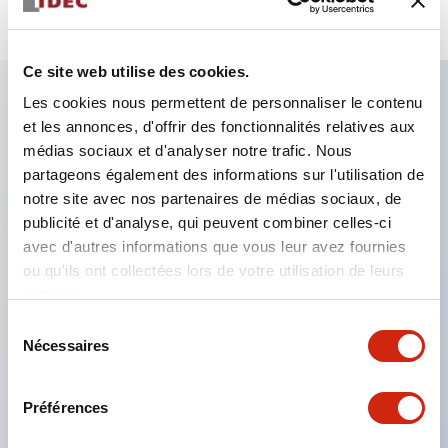
Ce site web utilise des cookies.
Les cookies nous permettent de personnaliser le contenu
et les annonces, d'offrir des fonctionnalités relatives aux
Caractéristiques clés
médias sociaux et d'analyser notre trafic. Nous
partageons également des informations sur l'utilisation de
Le montage en groupe serré est possible, et le
notre site avec nos partenaires de médias sociaux, de
montage/démontage de l’unité de contact est
publicité et d'analyse, qui peuvent combiner celles-ci
également facile même lors du montage en groupe
avec d'autres informations que vous leur avez fournies
ou qu'ils ont collectées lors de votre utilisation de leurs
serré.
services.
Structure séparée adoptant un mécanisme de
Sélection
levier de verrouillage amovible par baïonnette.
Nécessaires
du
La structure de protection est de type résistant
consentement
aux jets d’eau, IP65 (IEC 60529). (Le buzzer est
Préférences
de type fermé)