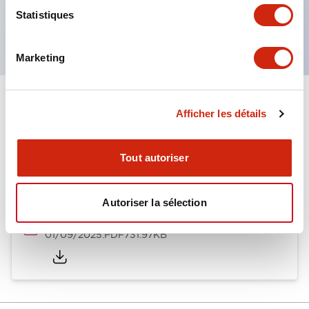
Produits certifiés UL, CSA et conformes aux
Statistiques
normes EN. (Sauf buzzer)
Marketing
Documents et fichiers
Afficher les détails
Tout autoriser
Catalogues Et Brochures
Autoriser la sélection
LW Catalog
01/09/2025
.PDF
731.97KB