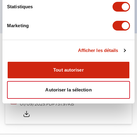
Produits certifiés UL, CSA et conformes aux
Statistiques
normes EN. (Sauf buzzer)
Marketing
Documents et fichiers
Afficher les détails
Tout autoriser
Catalogues Et Brochures
Document Technique
Autoriser la sélection
LW Catalog
01/09/2025
.PDF
731.97KB