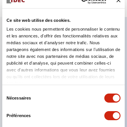
Ce site web utilise des cookies.
Les cookies nous permettent de personnaliser le contenu
et les annonces, d'offrir des fonctionnalités relatives aux
Caractéristiques clés
médias sociaux et d'analyser notre trafic. Nous
partageons également des informations sur l'utilisation de
Le montage en groupe serré est possible, et le
notre site avec nos partenaires de médias sociaux, de
montage/démontage de l’unité de contact est
publicité et d'analyse, qui peuvent combiner celles-ci
également facile même lors du montage en groupe
avec d'autres informations que vous leur avez fournies
ou qu'ils ont collectées lors de votre utilisation de leurs
serré.
services.
Structure séparée adoptant un mécanisme de
Sélection
levier de verrouillage amovible par baïonnette.
Nécessaires
du
La structure de protection est de type résistant
consentement
aux jets d’eau, IP65 (IEC 60529). (Le buzzer est
Préférences
de type fermé)