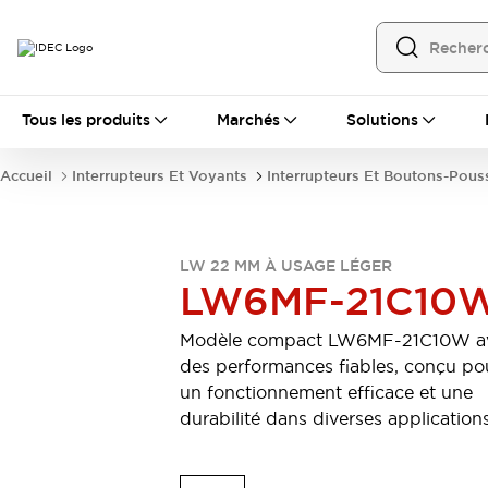
Tous les produits
Tous les produits
Marchés
Solutions
Automatisation
Automate Programmable Industriel (PLC)
Accueil
Interrupteurs Et Voyants
Interrupteurs Et Boutons-Pous
Équipements Ethernet industriels
Interfaces Opérateur
Tout explorer
Composants industriels
Alimentations électriques
LW 22 MM À USAGE LÉGER
LW6MF-21C10
Dispositifs de connexion
Dispositifs de protection de circuit
Modèle compact LW6MF-21C10W a
Éclairage LED
Relais et Minuteurs
des performances fiables, conçu po
Tout explorer
un fonctionnement efficace et une
Détection
durabilité dans diverses applications
Capteurs
Auto-identification
Tout explorer
Interrupteurs et voyants
Interrupteurs et boutons-poussoirs