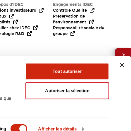
opos d’IDEC
Engagements IDEC
ions investisseurs
Contrôle Qualité
aux
Préservation de
lités
l'environnement
iller chez IDEC
Responsabilité sociale du
nologie R&D
groupe
Besoin d'aide?
Tout autoriser
Autoriser la sélection
ns que
EMEA
ing
Afficher les détails