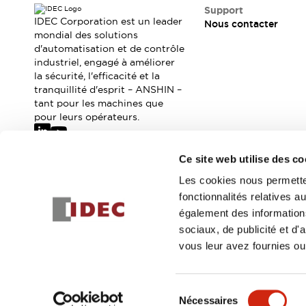
Sécurité Collaborative (Safety 2.0)
Support
Lois et normes relatives à la sécurité
IDEC Corporation est un leader
Nous contacter
Cours sur l'équipement de sécurité
mondial des solutions
d'automatisation et de contrôle
Tout explorer
industriel, engagé à améliorer
Tout explorer
la sécurité, l'efficacité et la
Ressources
tranquillité d'esprit – ANSHIN –
Fichiers CAO
tant pour les machines que
Produits conformes aux normes
pour leurs opérateurs.
Documentation
Webinaires
Presse
Vidéothèque
Ce site web utilise des co
Téléchargements et Mises à jour
Abonnez-vous à notre newsletter
Les cookies nous permetten
Conformité
fonctionnalités relatives 
Rapports de vulnérabilité
Inscrivez-vou
également des informations
Outils de sélection
sociaux, de publicité et d
Quoi de neuf
vous leur avez fournies ou 
Blog
Événements / Séminaires
© 2026 IDEC Corporation
Politique de confidentialité
Cond
Support
Sélection
Nous contacter
Nécessaires