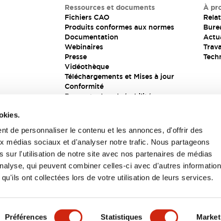
Ressources et documents
À pr
Fichiers CAO
Relat
Produits conformes aux normes
Bure
Documentation
Actua
Webinaires
Trava
Presse
Tech
Vidéothèque
Téléchargements et Mises à jour
Conformité
Rapports de vulnérabilité
Solution de sécurité
okies.
t de personnaliser le contenu et les annonces, d'offrir des
aux médias sociaux et d'analyser notre trafic. Nous partageons
s
 sur l'utilisation de notre site avec nos partenaires de médias
'analyse, qui peuvent combiner celles-ci avec d'autres informatio
qu'ils ont collectées lors de votre utilisation de leurs services.
itions générales
Préférences
Statistiques
Market