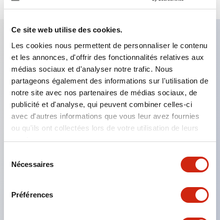
Ce site web utilise des cookies.
Les cookies nous permettent de personnaliser le contenu
Caractéristiques clés
et les annonces, d'offrir des fonctionnalités relatives aux
médias sociaux et d'analyser notre trafic. Nous
Le montage en groupe serré est possible, et le
partageons également des informations sur l'utilisation de
notre site avec nos partenaires de médias sociaux, de
montage/démontage de l’unité de contact est
publicité et d'analyse, qui peuvent combiner celles-ci
également facile même lors du montage en groupe
avec d'autres informations que vous leur avez fournies
serré.
ou qu'ils ont collectées lors de votre utilisation de leurs
Structure séparée adoptant un mécanisme de
services.
levier de verrouillage amovible par baïonnette.
Sélection
Nécessaires
du
La structure de protection est de type résistant
consentement
aux jets d’eau, IP65 (IEC 60529). (Le buzzer est
Préférences
de type fermé)
Produits certifiés UL, CSA et conformes aux