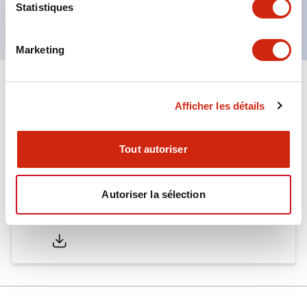
Statistiques
normes EN. (Sauf buzzer)
Marketing
Documents et fichiers
Afficher les détails
Catalogues Et Brochures
Tout autoriser
Autoriser la sélection
LW Catalog
01/09/2025
.PDF
731.97KB