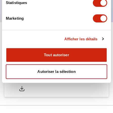
Statistiques
normes EN. (Sauf buzzer)
Marketing
Documents et fichiers
Afficher les détails
Catalogues Et Brochures
Tout autoriser
Autoriser la sélection
LW Catalog
01/09/2025
.PDF
731.97KB