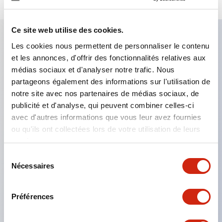
Ce site web utilise des cookies.
Les cookies nous permettent de personnaliser le contenu
Caractéristiques clés
et les annonces, d'offrir des fonctionnalités relatives aux
médias sociaux et d'analyser notre trafic. Nous
Le montage en groupe serré est possible, et le
partageons également des informations sur l'utilisation de
notre site avec nos partenaires de médias sociaux, de
montage/démontage de l’unité de contact est
publicité et d'analyse, qui peuvent combiner celles-ci
également facile même lors du montage en groupe
avec d'autres informations que vous leur avez fournies
serré.
ou qu'ils ont collectées lors de votre utilisation de leurs
Structure séparée adoptant un mécanisme de
services.
levier de verrouillage amovible par baïonnette.
Sélection
Nécessaires
du
La structure de protection est de type résistant
consentement
aux jets d’eau, IP65 (IEC 60529). (Le buzzer est
Préférences
de type fermé)
Produits certifiés UL, CSA et conformes aux