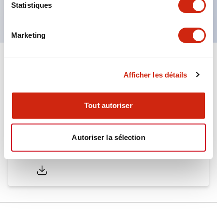
Statistiques
normes EN. (Sauf buzzer)
Marketing
Documents et fichiers
Afficher les détails
Catalogues Et Brochures
Tout autoriser
Autoriser la sélection
LW Catalog
01/09/2025
.PDF
731.97KB