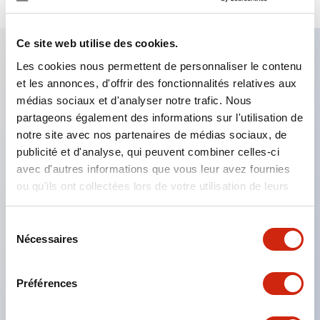
Ce site web utilise des cookies.
Les cookies nous permettent de personnaliser le contenu
Caractéristiques clés
et les annonces, d'offrir des fonctionnalités relatives aux
médias sociaux et d'analyser notre trafic. Nous
Le montage en groupe serré est possible, et le
partageons également des informations sur l'utilisation de
notre site avec nos partenaires de médias sociaux, de
montage/démontage de l’unité de contact est
publicité et d'analyse, qui peuvent combiner celles-ci
également facile même lors du montage en groupe
avec d'autres informations que vous leur avez fournies
serré.
ou qu'ils ont collectées lors de votre utilisation de leurs
Structure séparée adoptant un mécanisme de
services.
levier de verrouillage amovible par baïonnette.
Sélection
Nécessaires
du
La structure de protection est de type résistant
consentement
aux jets d’eau, IP65 (IEC 60529). (Le buzzer est
Préférences
de type fermé)
Produits certifiés UL, CSA et conformes aux