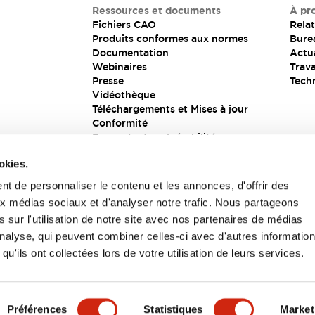
Ressources et documents
À pr
Fichiers CAO
Relat
Produits conformes aux normes
Bure
Documentation
Actua
Webinaires
Trava
Presse
Tech
Vidéothèque
Téléchargements et Mises à jour
Conformité
Rapports de vulnérabilité
Solution de sécurité
okies.
t de personnaliser le contenu et les annonces, d'offrir des
aux médias sociaux et d'analyser notre trafic. Nous partageons
s
 sur l'utilisation de notre site avec nos partenaires de médias
'analyse, qui peuvent combiner celles-ci avec d'autres informatio
qu'ils ont collectées lors de votre utilisation de leurs services.
itions générales
Préférences
Statistiques
Market