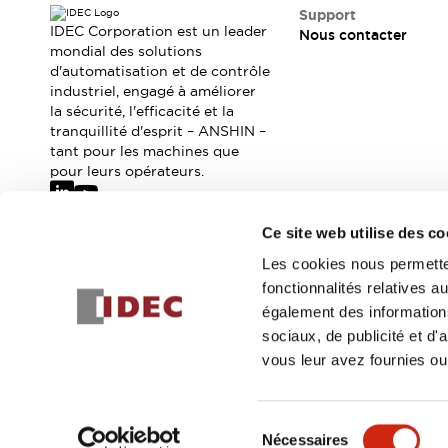
Sécurité Collaborative (Safety 2.0)
Support
Lois et normes relatives à la sécurité
IDEC Corporation est un leader
Nous contacter
Cours sur l'équipement de sécurité
mondial des solutions
d'automatisation et de contrôle
Tout explorer
industriel, engagé à améliorer
Tout explorer
la sécurité, l'efficacité et la
Ressources
tranquillité d'esprit – ANSHIN –
Fichiers CAO
tant pour les machines que
Produits conformes aux normes
pour leurs opérateurs.
Documentation
Webinaires
Presse
Vidéothèque
Ce site web utilise des co
Téléchargements et Mises à jour
Abonnez-vous à notre newsletter
Les cookies nous permetten
Conformité
fonctionnalités relatives 
Rapports de vulnérabilité
Inscrivez-vou
également des informations
Outils de sélection
sociaux, de publicité et d
Quoi de neuf
vous leur avez fournies ou 
Blog
Événements / Séminaires
© 2026 IDEC Corporation
Politique de confidentialité
Cond
Support
Sélection
Nous contacter
Nécessaires