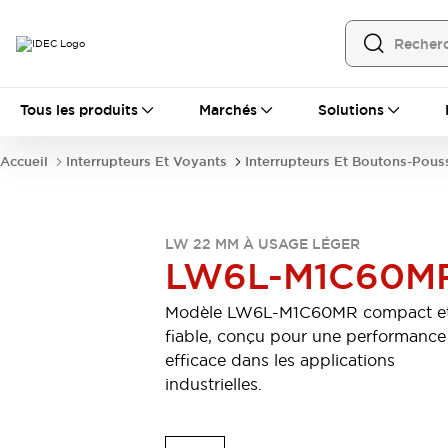
Tous les produits
Tous les produits
Marchés
Solutions
Automatisation
Automate Programmable Industriel (PLC)
Accueil
Interrupteurs Et Voyants
Interrupteurs Et Boutons-Pous
Équipements Ethernet industriels
Interfaces Opérateur
Tout explorer
Composants industriels
Alimentations électriques
LW 22 MM À USAGE LÉGER
LW6L-M1C60M
Dispositifs de connexion
Dispositifs de protection de circuit
Modèle LW6L-M1C60MR compact e
Éclairage LED
Relais et Minuteurs
fiable, conçu pour une performance
Tout explorer
efficace dans les applications
Détection
industrielles.
Capteurs
Auto-identification
Tout explorer
Interrupteurs et voyants
Interrupteurs et boutons-poussoirs