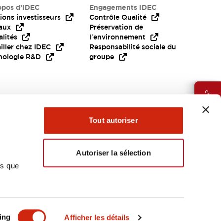
opos d’IDEC
Engagements IDEC
ions investisseurs
Contrôle Qualité
aux
Préservation de
lités
l'environnement
iller chez IDEC
Responsabilité sociale du
nologie R&D
groupe
Besoin d'aide?
Tout autoriser
Autoriser la sélection
ns que
EMEA
ing
Afficher les détails