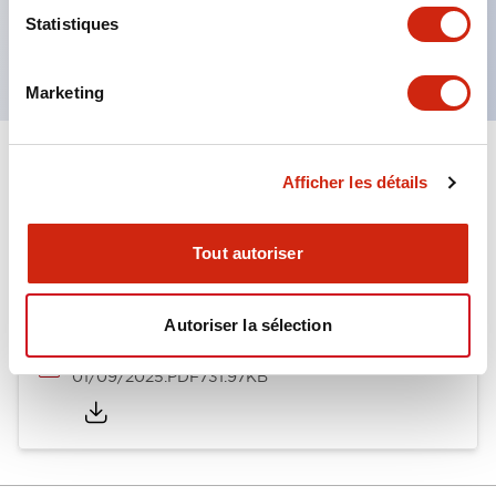
Produits certifiés UL, CSA et conformes aux
Statistiques
normes EN. (Sauf buzzer)
Marketing
Documents et fichiers
Afficher les détails
Tout autoriser
Catalogues Et Brochures
Autoriser la sélection
LW Catalog
01/09/2025
.PDF
731.97KB