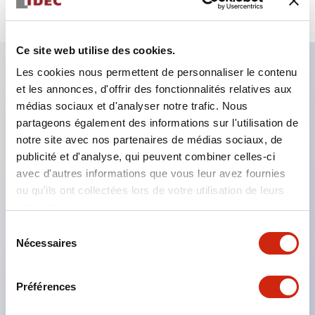
Ce site web utilise des cookies.
Les cookies nous permettent de personnaliser le contenu
et les annonces, d'offrir des fonctionnalités relatives aux
Caractéristiques clés
médias sociaux et d'analyser notre trafic. Nous
partageons également des informations sur l'utilisation de
Le montage en groupe serré est possible, et le
notre site avec nos partenaires de médias sociaux, de
montage/démontage de l’unité de contact est
publicité et d'analyse, qui peuvent combiner celles-ci
également facile même lors du montage en groupe
avec d'autres informations que vous leur avez fournies
ou qu'ils ont collectées lors de votre utilisation de leurs
serré.
services.
Structure séparée adoptant un mécanisme de
Sélection
levier de verrouillage amovible par baïonnette.
Nécessaires
du
La structure de protection est de type résistant
consentement
aux jets d’eau, IP65 (IEC 60529). (Le buzzer est
Préférences
de type fermé)