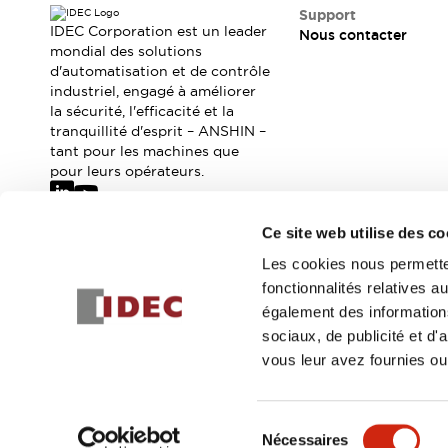
Sécurité Collaborative (Safety 2.0)
Support
Lois et normes relatives à la sécurité
IDEC Corporation est un leader
Nous contacter
Cours sur l'équipement de sécurité
mondial des solutions
d'automatisation et de contrôle
Tout explorer
industriel, engagé à améliorer
Tout explorer
la sécurité, l'efficacité et la
Ressources
tranquillité d'esprit – ANSHIN –
Fichiers CAO
tant pour les machines que
Produits conformes aux normes
pour leurs opérateurs.
Documentation
Webinaires
Presse
Vidéothèque
Ce site web utilise des co
Téléchargements et Mises à jour
Abonnez-vous à notre newsletter
Les cookies nous permetten
Conformité
fonctionnalités relatives 
Rapports de vulnérabilité
Inscrivez-vou
également des informations
Outils de sélection
sociaux, de publicité et d
Quoi de neuf
vous leur avez fournies ou 
Blog
Événements / Séminaires
© 2026 IDEC Corporation
Politique de confidentialité
Cond
Support
Sélection
Nous contacter
Nécessaires