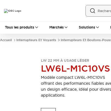
Tous les produits
Tous les produits
Marchés
Solutions
Automatisation
Automate Programmable Industriel (PLC)
Accueil
Interrupteurs Et Voyants
Interrupteurs Et Boutons-Pous
Équipements Ethernet industriels
Interfaces Opérateur
Tout explorer
Composants industriels
Alimentations électriques
LW 22 MM À USAGE LÉGER
LW6L-M1C10VS
Dispositifs de connexion
Dispositifs de protection de circuit
Modèle compact LW6L-M1C10VS
Éclairage LED
Relais et Minuteurs
offrant des performances fiables av
Tout explorer
un design efficace, idéal pour diver
Détection
applications.
Capteurs
Auto-identification
Tout explorer
Interrupteurs et voyants
Interrupteurs et boutons-poussoirs