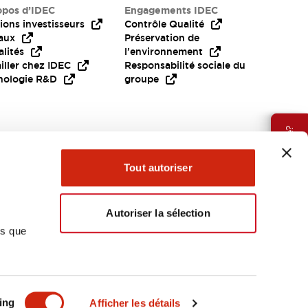
opos d’IDEC
Engagements IDEC
ions investisseurs
Contrôle Qualité
aux
Préservation de
lités
l'environnement
iller chez IDEC
Responsabilité sociale du
nologie R&D
groupe
Besoin d'aide?
Tout autoriser
Autoriser la sélection
ns que
EMEA
ing
Afficher les détails