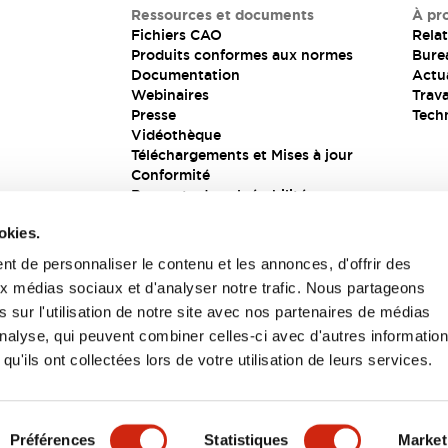
Ressources et documents
À pr
Fichiers CAO
Relat
Produits conformes aux normes
Bure
Documentation
Actua
Webinaires
Trava
Presse
Tech
Vidéothèque
Téléchargements et Mises à jour
Conformité
Rapports de vulnérabilité
Solution de sécurité
okies.
t de personnaliser le contenu et les annonces, d'offrir des
aux médias sociaux et d'analyser notre trafic. Nous partageons
s
 sur l'utilisation de notre site avec nos partenaires de médias
'analyse, qui peuvent combiner celles-ci avec d'autres informatio
qu'ils ont collectées lors de votre utilisation de leurs services.
itions générales
Préférences
Statistiques
Market