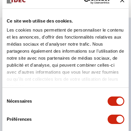
Ce site web utilise des cookies.
Les cookies nous permettent de personnaliser le contenu
et les annonces, d'offrir des fonctionnalités relatives aux
Caractéristiques clés
médias sociaux et d'analyser notre trafic. Nous
partageons également des informations sur l'utilisation de
Le montage en groupe serré est possible, et le
notre site avec nos partenaires de médias sociaux, de
montage/démontage de l’unité de contact est
publicité et d'analyse, qui peuvent combiner celles-ci
également facile même lors du montage en groupe
avec d'autres informations que vous leur avez fournies
ou qu'ils ont collectées lors de votre utilisation de leurs
serré.
services.
Structure séparée adoptant un mécanisme de
Sélection
levier de verrouillage amovible par baïonnette.
Nécessaires
du
La structure de protection est de type résistant
consentement
aux jets d’eau, IP65 (IEC 60529). (Le buzzer est
Préférences
de type fermé)