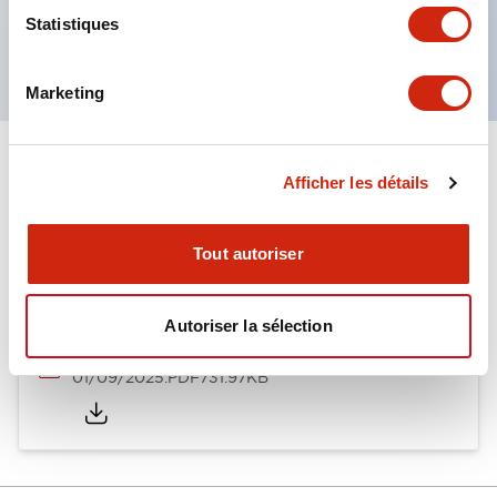
Produits certifiés UL, CSA et conformes aux
Statistiques
normes EN. (Sauf buzzer)
Marketing
Documents et fichiers
Afficher les détails
Tout autoriser
Catalogues Et Brochures
Autoriser la sélection
LW Catalog
01/09/2025
.PDF
731.97KB