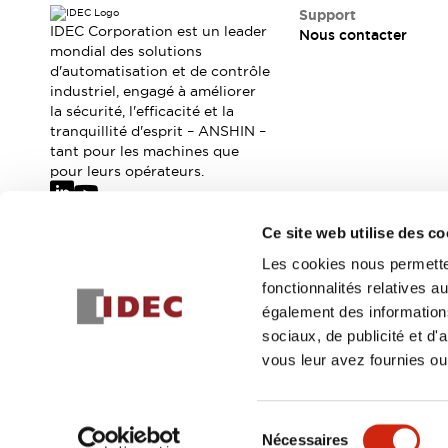
Sécurité Collaborative (Safety 2.0)
Support
Lois et normes relatives à la sécurité
IDEC Corporation est un leader
Nous contacter
Cours sur l'équipement de sécurité
mondial des solutions
d'automatisation et de contrôle
Tout explorer
industriel, engagé à améliorer
Tout explorer
la sécurité, l'efficacité et la
Ressources
tranquillité d'esprit – ANSHIN –
Fichiers CAO
tant pour les machines que
Produits conformes aux normes
pour leurs opérateurs.
Documentation
Webinaires
Presse
Vidéothèque
Ce site web utilise des co
Téléchargements et Mises à jour
Abonnez-vous à notre newsletter
Les cookies nous permetten
Conformité
fonctionnalités relatives 
Rapports de vulnérabilité
Inscrivez-vou
également des informations
Outils de sélection
sociaux, de publicité et d
Quoi de neuf
vous leur avez fournies ou 
Blog
Événements / Séminaires
© 2026 IDEC Corporation
Politique de confidentialité
Cond
Support
Sélection
Nous contacter
Nécessaires