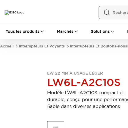
Tous les produits
Tous les produits
Marchés
Solutions
Automatisation
Automate Programmable Industriel (PLC)
Accueil
Interrupteurs Et Voyants
Interrupteurs Et Boutons-Pous
Équipements Ethernet industriels
Interfaces Opérateur
Tout explorer
Composants industriels
Alimentations électriques
LW 22 MM À USAGE LÉGER
Dispositifs de connexion
LW6L-A2C10S
Dispositifs de protection de circuit
Éclairage LED
Relais et Minuteurs
Modèle LW6L-A2C10S compact et
Tout explorer
durable, conçu pour une performan
Détection
fiable dans diverses applications.
Capteurs
Auto-identification
Tout explorer
Interrupteurs et voyants
Interrupteurs et boutons-poussoirs