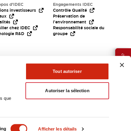
opos d’IDEC
Engagements IDEC
ions investisseurs
Contrôle Qualité
aux
Préservation de
lités
l'environnement
iller chez IDEC
Responsabilité sociale du
nologie R&D
groupe
Besoin d'aide?
Tout autoriser
Autoriser la sélection
ns que
EMEA
ing
Afficher les détails