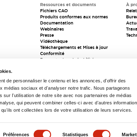
Ressources et documents
À pr
Fichiers CAO
Relat
Produits conformes aux normes
Bure
Documentation
Actua
Webinaires
Trava
Presse
Tech
Vidéothèque
Téléchargements et Mises à jour
Conformité
Rapports de vulnérabilité
Solution de sécurité
okies.
t de personnaliser le contenu et les annonces, d'offrir des
aux médias sociaux et d'analyser notre trafic. Nous partageons
s
 sur l'utilisation de notre site avec nos partenaires de médias
'analyse, qui peuvent combiner celles-ci avec d'autres informatio
qu'ils ont collectées lors de votre utilisation de leurs services.
itions générales
Préférences
Statistiques
Market