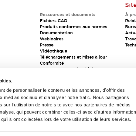
Sit
Ressources et documents
À pr
Fichiers CAO
Relat
Produits conformes aux normes
Bure
Documentation
Actua
Webinaires
Trava
Presse
Tech
Vidéothèque
Téléchargements et Mises à jour
Conformité
Rapports de vulnérabilité
Solution de sécurité
okies.
t de personnaliser le contenu et les annonces, d'offrir des
aux médias sociaux et d'analyser notre trafic. Nous partageons
s
 sur l'utilisation de notre site avec nos partenaires de médias
'analyse, qui peuvent combiner celles-ci avec d'autres informatio
qu'ils ont collectées lors de votre utilisation de leurs services.
itions générales