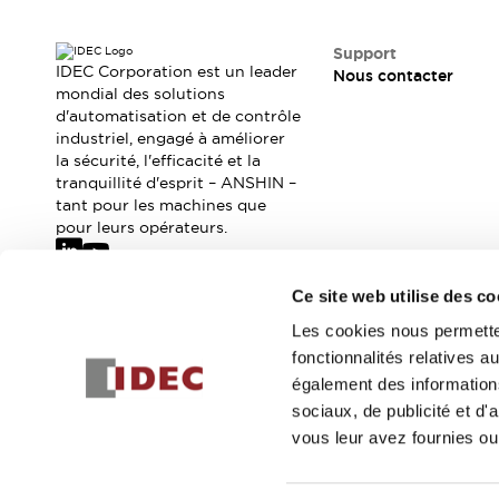
Sécurité Collaborative (Safety 2.0)
Lois et normes relatives à la sécurité
Support
Cours sur l'équipement de sécurité
IDEC Corporation est un leader
Nous contacter
Tout explorer
mondial des solutions
Tout explorer
d'automatisation et de contrôle
Ressources
industriel, engagé à améliorer
la sécurité, l'efficacité et la
Fichiers CAO
tranquillité d'esprit – ANSHIN –
Produits conformes aux normes
tant pour les machines que
Documentation
Webinaires
pour leurs opérateurs.
Presse
Vidéothèque
Téléchargements et Mises à jour
Ce site web utilise des co
Conformité
Abonnez-vous à notre newsletter
Rapports de vulnérabilité
Les cookies nous permetten
Outils de sélection
fonctionnalités relatives 
Inscrivez-vou
Quoi de neuf
également des informations
Blog
sociaux, de publicité et d
Événements / Séminaires
vous leur avez fournies ou 
Support
Nous contacter
© 2026 IDEC Corporation
Politique de confidentialité
Cond