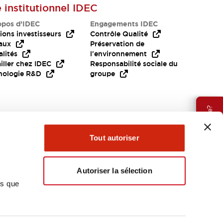
e institutionnel IDEC
opos d’IDEC
Engagements IDEC
ions investisseurs
Contrôle Qualité
aux
Préservation de
lités
l'environnement
iller chez IDEC
Responsabilité sociale du
nologie R&D
groupe
Besoin d'aide?
Tout autoriser
Autoriser la sélection
ns que
EMEA