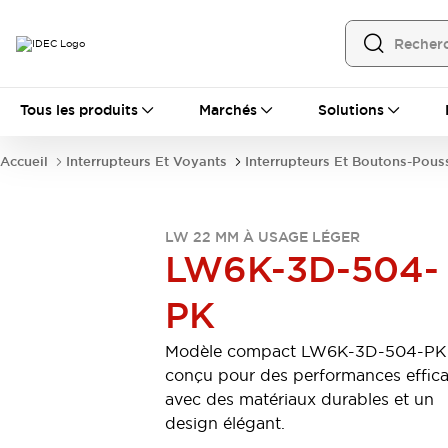
Tous les produits
Tous les produits
Marchés
Solutions
Automatisation
Automate Programmable Industriel (PLC)
Accueil
Interrupteurs Et Voyants
Interrupteurs Et Boutons-Pous
Équipements Ethernet industriels
Interfaces Opérateur
Tout explorer
Composants industriels
LW 22 MM À USAGE LÉGER
Alimentations électriques
LW6K-3D-504-
Dispositifs de connexion
Dispositifs de protection de circuit
PK
Éclairage LED
Relais et Minuteurs
Tout explorer
Modèle compact LW6K-3D-504-PK
Détection
conçu pour des performances effic
Capteurs
Auto-identification
Tout explorer
avec des matériaux durables et un
Interrupteurs et voyants
design élégant.
Interrupteurs et boutons-poussoirs