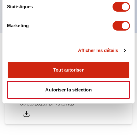
Produits certifiés UL, CSA et conformes aux
Statistiques
normes EN. (Sauf buzzer)
Marketing
Documents et fichiers
Afficher les détails
Tout autoriser
Catalogues Et Brochures
Autoriser la sélection
LW Catalog
01/09/2025
.PDF
731.97KB