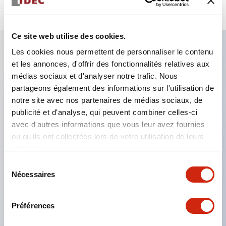
Ce site web utilise des cookies.
Les cookies nous permettent de personnaliser le contenu
et les annonces, d'offrir des fonctionnalités relatives aux
Caractéristiques clés
médias sociaux et d'analyser notre trafic. Nous
partageons également des informations sur l'utilisation de
Le montage en groupe serré est possible, et le
notre site avec nos partenaires de médias sociaux, de
montage/démontage de l’unité de contact est
publicité et d'analyse, qui peuvent combiner celles-ci
également facile même lors du montage en groupe
avec d'autres informations que vous leur avez fournies
ou qu'ils ont collectées lors de votre utilisation de leurs
serré.
services.
Structure séparée adoptant un mécanisme de
Sélection
levier de verrouillage amovible par baïonnette.
Nécessaires
du
La structure de protection est de type résistant
consentement
aux jets d’eau, IP65 (IEC 60529). (Le buzzer est
Préférences
de type fermé)