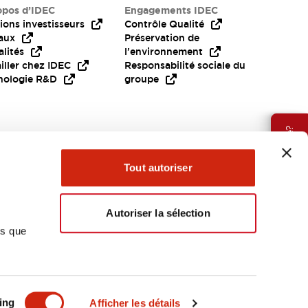
opos d’IDEC
Engagements IDEC
ions investisseurs
Contrôle Qualité
aux
Préservation de
lités
l'environnement
iller chez IDEC
Responsabilité sociale du
nologie R&D
groupe
Besoin d'aide?
Tout autoriser
Autoriser la sélection
ns que
EMEA
ing
Afficher les détails