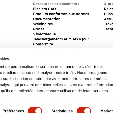
Ressources et documents
À pr
Fichiers CAO
Relat
Produits conformes aux normes
Bure
Documentation
Actua
Webinaires
Trava
Presse
Tech
Vidéothèque
Téléchargements et Mises à jour
Conformité
Rapports de vulnérabilité
Solution de sécurité
okies.
t de personnaliser le contenu et les annonces, d'offrir des
aux médias sociaux et d'analyser notre trafic. Nous partageons
s
 sur l'utilisation de notre site avec nos partenaires de médias
'analyse, qui peuvent combiner celles-ci avec d'autres informatio
qu'ils ont collectées lors de votre utilisation de leurs services.
itions générales
Préférences
Statistiques
Market