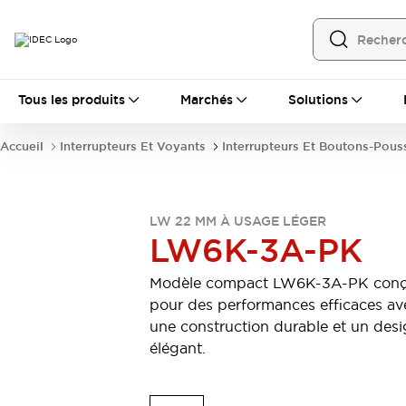
Tous les produits
Tous les produits
Marchés
Solutions
Automatisation
Automate Programmable Industriel (PLC)
Accueil
Interrupteurs Et Voyants
Interrupteurs Et Boutons-Pous
Équipements Ethernet industriels
Interfaces Opérateur
Tout explorer
Composants industriels
Alimentations électriques
LW 22 MM À USAGE LÉGER
LW6K-3A-PK
Dispositifs de connexion
Dispositifs de protection de circuit
Modèle compact LW6K-3A-PK con
Éclairage LED
Relais et Minuteurs
pour des performances efficaces av
Tout explorer
une construction durable et un des
Détection
élégant.
Capteurs
Auto-identification
Tout explorer
Interrupteurs et voyants
Interrupteurs et boutons-poussoirs