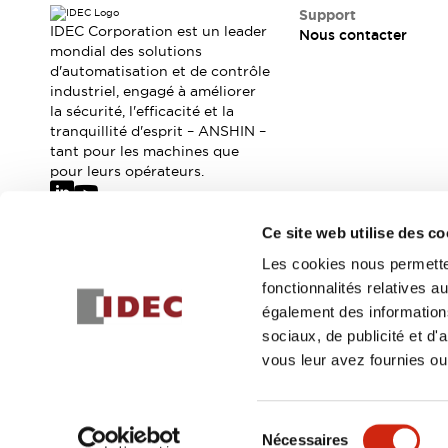
Sécurité Collaborative (Safety 2.0)
Support
Lois et normes relatives à la sécurité
IDEC Corporation est un leader
Nous contacter
Cours sur l'équipement de sécurité
mondial des solutions
d'automatisation et de contrôle
Tout explorer
industriel, engagé à améliorer
Tout explorer
la sécurité, l'efficacité et la
Ressources
tranquillité d'esprit – ANSHIN –
Fichiers CAO
tant pour les machines que
Produits conformes aux normes
pour leurs opérateurs.
Documentation
Webinaires
Presse
Vidéothèque
Ce site web utilise des co
Téléchargements et Mises à jour
Abonnez-vous à notre newsletter
Les cookies nous permetten
Conformité
fonctionnalités relatives 
Rapports de vulnérabilité
Inscrivez-vou
également des informations
Outils de sélection
sociaux, de publicité et d
Quoi de neuf
vous leur avez fournies ou 
Blog
Événements / Séminaires
© 2026 IDEC Corporation
Politique de confidentialité
Cond
Support
Sélection
Nous contacter
Nécessaires