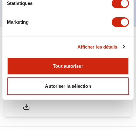
Statistiques
normes EN. (Sauf buzzer)
Marketing
Documents et fichiers
Afficher les détails
Catalogues Et Brochures
Tout autoriser
Autoriser la sélection
LW Catalog
01/09/2025
.PDF
731.97KB