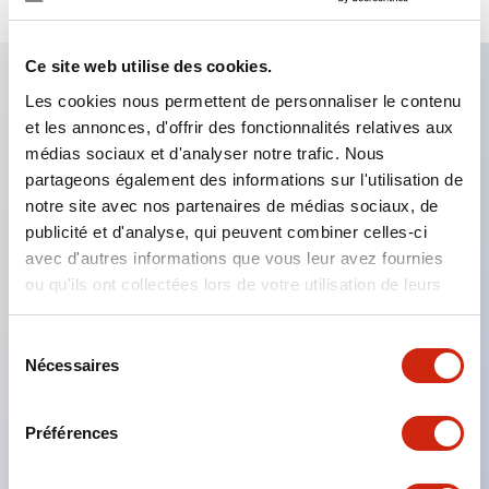
Ce site web utilise des cookies.
Les cookies nous permettent de personnaliser le contenu
Caractéristiques clés
et les annonces, d'offrir des fonctionnalités relatives aux
médias sociaux et d'analyser notre trafic. Nous
Le montage en groupe serré est possible, et le
partageons également des informations sur l'utilisation de
notre site avec nos partenaires de médias sociaux, de
montage/démontage de l’unité de contact est
publicité et d'analyse, qui peuvent combiner celles-ci
également facile même lors du montage en groupe
avec d'autres informations que vous leur avez fournies
serré.
ou qu'ils ont collectées lors de votre utilisation de leurs
Structure séparée adoptant un mécanisme de
services.
levier de verrouillage amovible par baïonnette.
Sélection
Nécessaires
du
La structure de protection est de type résistant
consentement
aux jets d’eau, IP65 (IEC 60529). (Le buzzer est
Préférences
de type fermé)
Produits certifiés UL, CSA et conformes aux