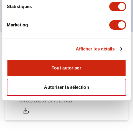
Produits certifiés UL, CSA et conformes aux
Statistiques
normes EN. (Sauf buzzer)
Marketing
Documents et fichiers
Afficher les détails
Tout autoriser
Catalogues Et Brochures
Autoriser la sélection
LW Catalog
01/09/2025
.PDF
731.97KB