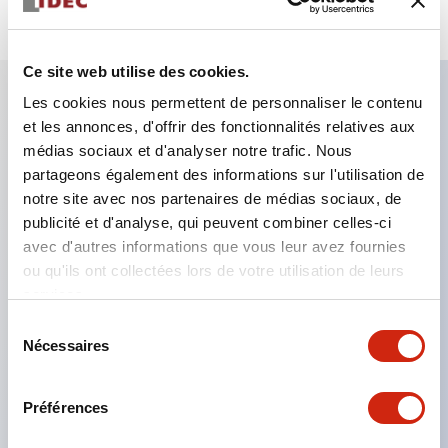
Ce site web utilise des cookies.
Les cookies nous permettent de personnaliser le contenu
et les annonces, d'offrir des fonctionnalités relatives aux
Caractéristiques clés
médias sociaux et d'analyser notre trafic. Nous
partageons également des informations sur l'utilisation de
Le montage en groupe serré est possible, et le
notre site avec nos partenaires de médias sociaux, de
montage/démontage de l’unité de contact est
publicité et d'analyse, qui peuvent combiner celles-ci
également facile même lors du montage en groupe
avec d'autres informations que vous leur avez fournies
ou qu'ils ont collectées lors de votre utilisation de leurs
serré.
services.
Structure séparée adoptant un mécanisme de
Sélection
levier de verrouillage amovible par baïonnette.
Nécessaires
du
La structure de protection est de type résistant
consentement
aux jets d’eau, IP65 (IEC 60529). (Le buzzer est
Préférences
de type fermé)