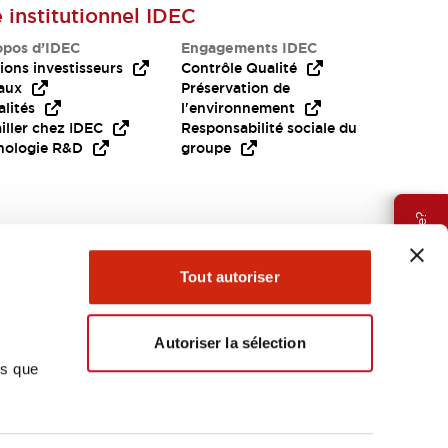
e institutionnel IDEC
opos d’IDEC
Engagements IDEC
ions investisseurs
Contrôle Qualité
aux
Préservation de
lités
l'environnement
iller chez IDEC
Responsabilité sociale du
nologie R&D
groupe
Besoin d'aide?
Tout autoriser
Autoriser la sélection
ns que
EMEA