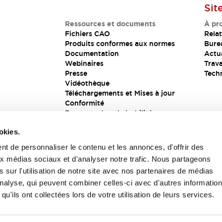
Sit
Ressources et documents
À pr
Fichiers CAO
Relat
Produits conformes aux normes
Bure
Documentation
Actua
Webinaires
Trava
Presse
Tech
Vidéothèque
Téléchargements et Mises à jour
Conformité
Rapports de vulnérabilité
Solution de sécurité
okies.
t de personnaliser le contenu et les annonces, d'offrir des
aux médias sociaux et d'analyser notre trafic. Nous partageons
s
 sur l'utilisation de notre site avec nos partenaires de médias
'analyse, qui peuvent combiner celles-ci avec d'autres informatio
qu'ils ont collectées lors de votre utilisation de leurs services.
itions générales