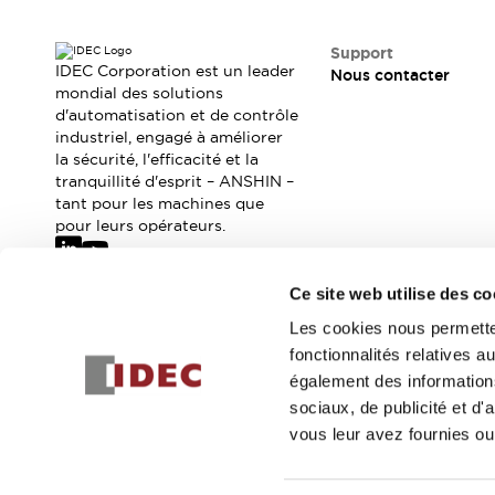
Sécurité Collaborative (Safety 2.0)
Lois et normes relatives à la sécurité
Support
Cours sur l'équipement de sécurité
IDEC Corporation est un leader
Nous contacter
Tout explorer
mondial des solutions
Tout explorer
d'automatisation et de contrôle
Ressources
industriel, engagé à améliorer
la sécurité, l'efficacité et la
Fichiers CAO
tranquillité d'esprit – ANSHIN –
Produits conformes aux normes
tant pour les machines que
Documentation
Webinaires
pour leurs opérateurs.
Presse
Vidéothèque
Téléchargements et Mises à jour
Ce site web utilise des co
Conformité
Abonnez-vous à notre newsletter
Rapports de vulnérabilité
Les cookies nous permetten
Outils de sélection
fonctionnalités relatives 
Inscrivez-vou
Quoi de neuf
également des informations
Blog
sociaux, de publicité et d
Événements / Séminaires
vous leur avez fournies ou 
Support
Nous contacter
© 2026 IDEC Corporation
Politique de confidentialité
Cond