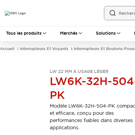
Tous les produits
Tous les produits
Marchés
Solutions
Automatisation
Automate Programmable Industriel (PLC)
Accueil
Interrupteurs Et Voyants
Interrupteurs Et Boutons-Pous
Équipements Ethernet industriels
Interfaces Opérateur
Tout explorer
Composants industriels
LW 22 MM À USAGE LÉGER
Alimentations électriques
LW6K-32H-504
Dispositifs de connexion
Dispositifs de protection de circuit
PK
Éclairage LED
Relais et Minuteurs
Tout explorer
Modèle LW6K-32H-504-PK compac
Détection
et efficace, conçu pour des
Capteurs
Auto-identification
Tout explorer
performances fiables dans diverses
Interrupteurs et voyants
applications.
Interrupteurs et boutons-poussoirs