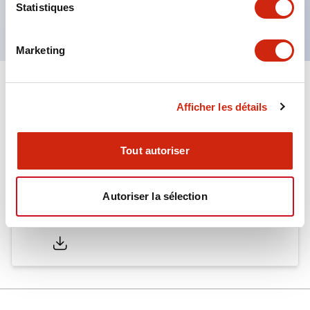
Statistiques
normes EN. (Sauf buzzer)
Marketing
Documents et fichiers
Afficher les détails
Catalogues Et Brochures
Tout autoriser
Autoriser la sélection
LW Catalog
01/09/2025
.PDF
731.97KB