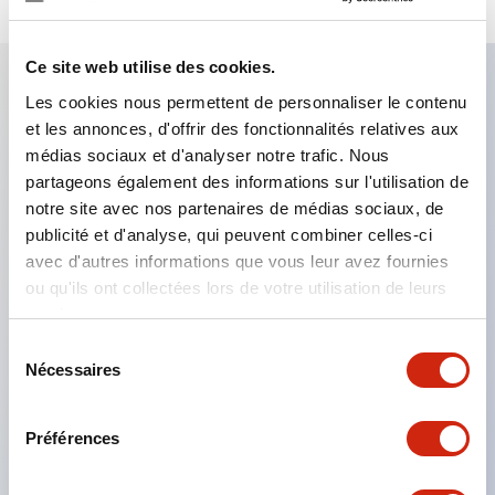
Ce site web utilise des cookies.
Les cookies nous permettent de personnaliser le contenu
Caractéristiques clés
et les annonces, d'offrir des fonctionnalités relatives aux
médias sociaux et d'analyser notre trafic. Nous
Le montage en groupe serré est possible, et le
partageons également des informations sur l'utilisation de
notre site avec nos partenaires de médias sociaux, de
montage/démontage de l’unité de contact est
publicité et d'analyse, qui peuvent combiner celles-ci
également facile même lors du montage en groupe
avec d'autres informations que vous leur avez fournies
serré.
ou qu'ils ont collectées lors de votre utilisation de leurs
Structure séparée adoptant un mécanisme de
services.
levier de verrouillage amovible par baïonnette.
Sélection
Nécessaires
du
La structure de protection est de type résistant
consentement
aux jets d’eau, IP65 (IEC 60529). (Le buzzer est
Préférences
de type fermé)
Produits certifiés UL, CSA et conformes aux