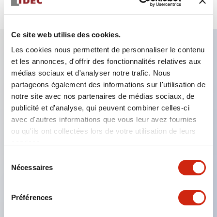
Ce site web utilise des cookies.
Les cookies nous permettent de personnaliser le contenu
et les annonces, d'offrir des fonctionnalités relatives aux
Caractéristiques clés
médias sociaux et d'analyser notre trafic. Nous
partageons également des informations sur l'utilisation de
Le montage en groupe serré est possible, et le
notre site avec nos partenaires de médias sociaux, de
montage/démontage de l’unité de contact est
publicité et d'analyse, qui peuvent combiner celles-ci
également facile même lors du montage en groupe
avec d'autres informations que vous leur avez fournies
ou qu'ils ont collectées lors de votre utilisation de leurs
serré.
services.
Structure séparée adoptant un mécanisme de
Sélection
levier de verrouillage amovible par baïonnette.
Nécessaires
du
La structure de protection est de type résistant
consentement
aux jets d’eau, IP65 (IEC 60529). (Le buzzer est
Préférences
de type fermé)