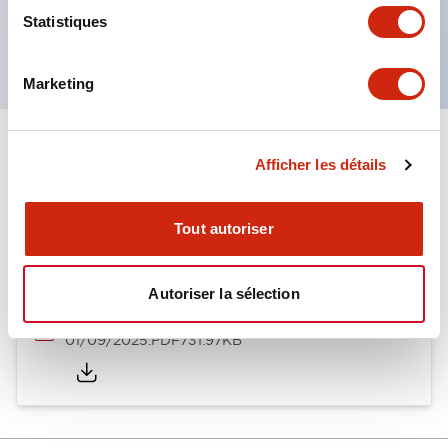
Produits certifiés UL, CSA et conformes aux
Statistiques
normes EN. (Sauf buzzer)
Marketing
Documents et fichiers
Afficher les détails
Tout autoriser
Catalogues Et Brochures
Autoriser la sélection
LW Catalog
01/09/2025
.PDF
731.97KB