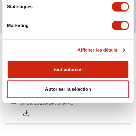
Produits certifiés UL, CSA et conformes aux
Statistiques
normes EN. (Sauf buzzer)
Marketing
Documents et fichiers
Afficher les détails
Tout autoriser
Catalogues Et Brochures
Autoriser la sélection
LW Catalog
01/09/2025
.PDF
731.97KB