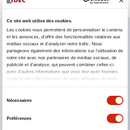
Ce site web utilise des cookies.
Les cookies nous permettent de personnaliser le contenu
et les annonces, d'offrir des fonctionnalités relatives aux
Caractéristiques clés
médias sociaux et d'analyser notre trafic. Nous
partageons également des informations sur l'utilisation de
Le montage en groupe serré est possible, et le
notre site avec nos partenaires de médias sociaux, de
montage/démontage de l’unité de contact est
publicité et d'analyse, qui peuvent combiner celles-ci
également facile même lors du montage en groupe
avec d'autres informations que vous leur avez fournies
ou qu'ils ont collectées lors de votre utilisation de leurs
serré.
services.
Structure séparée adoptant un mécanisme de
Sélection
levier de verrouillage amovible par baïonnette.
Nécessaires
du
La structure de protection est de type résistant
consentement
aux jets d’eau, IP65 (IEC 60529). (Le buzzer est
Préférences
de type fermé)