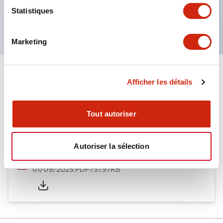
Produits certifiés UL, CSA et conformes aux
Statistiques
normes EN. (Sauf buzzer)
Marketing
Documents et fichiers
Afficher les détails
Tout autoriser
Catalogues Et Brochures
Autoriser la sélection
LW Catalog
01/09/2025
.PDF
731.97KB