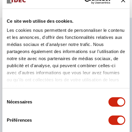
Ce site web utilise des cookies.
Les cookies nous permettent de personnaliser le contenu
et les annonces, d'offrir des fonctionnalités relatives aux
Caractéristiques clés
médias sociaux et d'analyser notre trafic. Nous
partageons également des informations sur l'utilisation de
Le montage en groupe serré est possible, et le
notre site avec nos partenaires de médias sociaux, de
montage/démontage de l’unité de contact est
publicité et d'analyse, qui peuvent combiner celles-ci
également facile même lors du montage en groupe
avec d'autres informations que vous leur avez fournies
ou qu'ils ont collectées lors de votre utilisation de leurs
serré.
services.
Structure séparée adoptant un mécanisme de
Sélection
levier de verrouillage amovible par baïonnette.
Nécessaires
du
La structure de protection est de type résistant
consentement
aux jets d’eau, IP65 (IEC 60529). (Le buzzer est
Préférences
de type fermé)