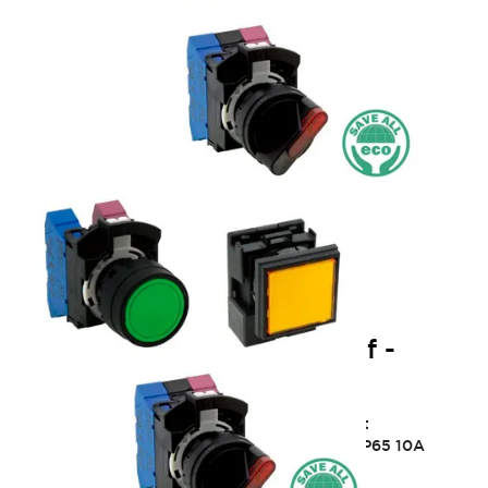
HW 22 mm à usage intensif -
bornes push-in
Nouvelle arrivée du système Push-in réduisant
considérablement le temps de câblage ! Φ22 IP65 10A