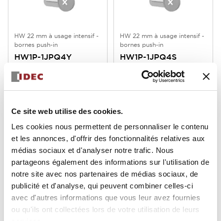
HW 22 mm à usage intensif -
HW 22 mm à usage intensif -
bornes push-in
bornes push-in
HW1P-1JPQ4Y
HW1P-1JPQ4S
Ce site web utilise des cookies.
Les cookies nous permettent de personnaliser le contenu
et les annonces, d'offrir des fonctionnalités relatives aux
médias sociaux et d'analyser notre trafic. Nous
partageons également des informations sur l'utilisation de
notre site avec nos partenaires de médias sociaux, de
publicité et d'analyse, qui peuvent combiner celles-ci
HW 22 mm à usage intensif -
HW 22 mm à usage intensif -
avec d'autres informations que vous leur avez fournies
bornes push-in
bornes push-in
ou qu'ils ont collectées lors de votre utilisation de leurs
HW1P-1JPQ4R
HW1P-1JPQ4PW