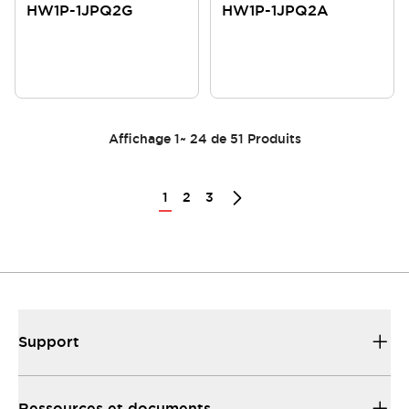
HW1P-1JPQ2G
HW1P-1JPQ2A
Affichage
1
~
24
de
51
Produits
1
2
3
Support
Ressources et documents