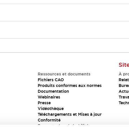
Sit
Ressources et documents
À pr
Fichiers CAO
Relat
Produits conformes aux normes
Bure
Documentation
Actua
Webinaires
Trava
Presse
Tech
Vidéothèque
Téléchargements et Mises à jour
Conformité
Rapports de vulnérabilité