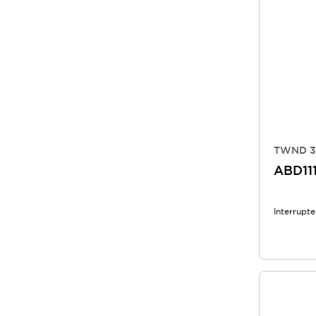
TWND 30
ABD11
Interrupt