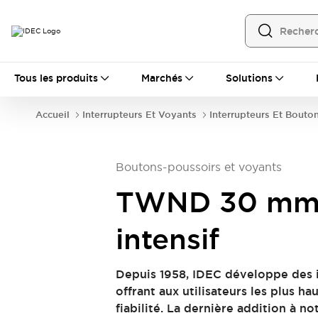
Tous les produits
Tous les produits
Marchés
Solutions
Automatisation
Automate Programmable Industriel (PLC)
Accueil
Interrupteurs Et Voyants
Interrupteurs Et Bouto
Équipements Ethernet industriels
Interfaces Opérateur
Tout explorer
Composants industriels
Boutons-poussoirs et voyants
Alimentations électriques
Dispositifs de connexion
TWND 30 mm 
Dispositifs de protection de circuit
Éclairage LED
Relais et Minuteurs
intensif
Tout explorer
Détection
Depuis 1958, IDEC développe des
Capteurs
Auto-identification
Tout explorer
offrant aux utilisateurs les plus ha
Interrupteurs et voyants
fiabilité. La dernière addition à 
Interrupteurs et boutons-poussoirs