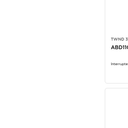
TWND 30
ABD11
Interrupt