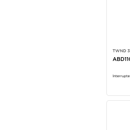
TWND 30
ABD11
Interrupt