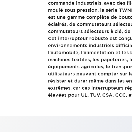
commande industriels, avec des fi
Voyants et buzzers
Tout explorer
moulé sous pression, la série T
Sécurité et protection antidéflagrante
est une gamme complète de bouton
Composants de sécurité
éclairés, de commutateurs sélecteur
Dispositifs antidéflagrants
Tout explorer
commutateurs sélecteurs à clé, de 
Solutions de Mobilité
Cet interrupteur robuste est conçu
Assistance motorisée
environnements industriels diffic
Automatisation mobile
Tout explorer
l'automobile, l'alimentation et les 
Marchés
machines textiles, les papeteries, 
AGV/AMR
équipements agricoles, le transpor
Mises à jour d’écrans intelligents
utilisateurs peuvent compter sur 
Mesures de sécurité simples pour les robots mobiles
résister et durer même dans les e
Sécurité des lignes de production
extrêmes, car ces interrupteurs r
Sécurité intelligente pour les angles morts
Tout explorer
élevées pour UL, TUV, CSA, CCC, 
Machines-outils
Alimentation à découpage intelligente
Équipements compacts
Interrupteurs de sécurité intelligents
Commandes d’assentiment à 3 positions
Conception de machines-outils intelligentes