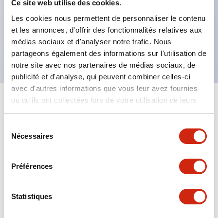
et XN5E) appuyer pour verrouiller, tourner pour
Ce site web utilise des cookies.
réinitialiser (XN4E),
Les cookies nous permettent de personnaliser le contenu
et les annonces, d'offrir des fonctionnalités relatives aux
Conforme RoHS, conception sans plomb,
médias sociaux et d'analyser notre trafic. Nous
Approuvé UL NIDS, conforme cUL, TUV, CE
partageons également des informations sur l'utilisation de
notre site avec nos partenaires de médias sociaux, de
publicité et d'analyse, qui peuvent combiner celles-ci
avec d'autres informations que vous leur avez fournies
ou qu'ils ont collectées lors de votre utilisation de leurs
+
Spécifications
Tout développer
services.
Sélection
Aesthetic Specifications
Nécessaires
du
consentement
Environmental Specifications
Préférences
Mechanical Specifications
Statistiques
Mounting and Installation Specifications