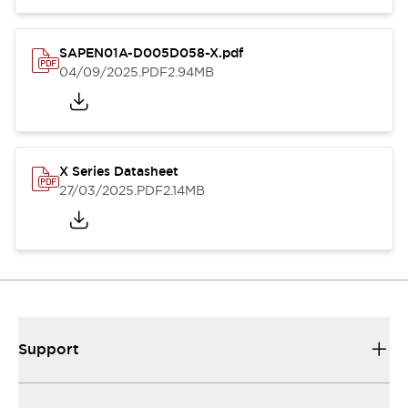
SAPEN01A-D005D058-X.pdf
04/09/2025
.PDF
2.94MB
X Series Datasheet
27/03/2025
.PDF
2.14MB
Support