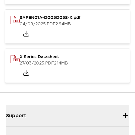
SAPEN01A-D005D058-X.pdf
04/09/2025
.PDF
2.94MB
X Series Datasheet
27/03/2025
.PDF
2.14MB
Support