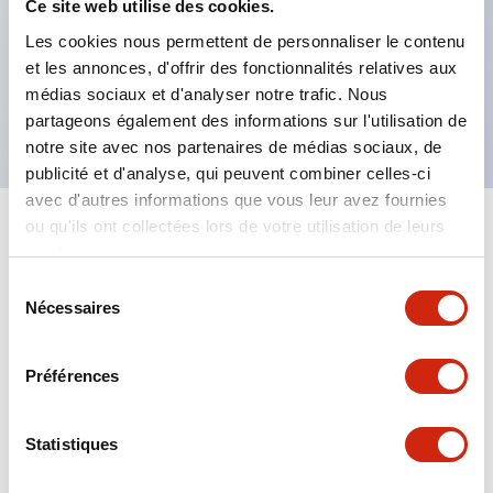
et XN5E) appuyer pour verrouiller, tourner pour
Ce site web utilise des cookies.
réinitialiser (XN4E),
Les cookies nous permettent de personnaliser le contenu
et les annonces, d'offrir des fonctionnalités relatives aux
Conforme RoHS, conception sans plomb,
médias sociaux et d'analyser notre trafic. Nous
Approuvé UL NIDS, conforme cUL, TUV, CE
partageons également des informations sur l'utilisation de
notre site avec nos partenaires de médias sociaux, de
publicité et d'analyse, qui peuvent combiner celles-ci
avec d'autres informations que vous leur avez fournies
ou qu'ils ont collectées lors de votre utilisation de leurs
+
Spécifications
Tout développer
services.
Sélection
Aesthetic Specifications
Nécessaires
du
consentement
Environmental Specifications
Préférences
Mechanical Specifications
Statistiques
Mounting and Installation Specifications