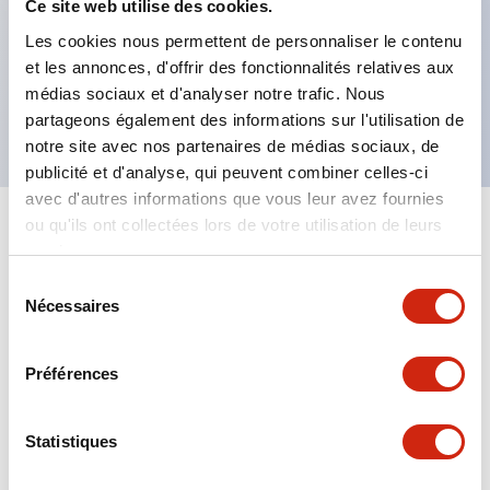
et XN5E) appuyer pour verrouiller, tourner pour
Ce site web utilise des cookies.
réinitialiser (XN4E),
Les cookies nous permettent de personnaliser le contenu
et les annonces, d'offrir des fonctionnalités relatives aux
Conforme RoHS, conception sans plomb,
médias sociaux et d'analyser notre trafic. Nous
Approuvé UL NIDS, conforme cUL, TUV, CE
partageons également des informations sur l'utilisation de
notre site avec nos partenaires de médias sociaux, de
publicité et d'analyse, qui peuvent combiner celles-ci
avec d'autres informations que vous leur avez fournies
ou qu'ils ont collectées lors de votre utilisation de leurs
+
Spécifications
Tout développer
services.
Sélection
Aesthetic Specifications
Nécessaires
du
consentement
Environmental Specifications
Préférences
Mechanical Specifications
Statistiques
Mounting and Installation Specifications