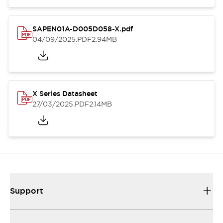
SAPEN01A-D005D058-X.pdf
04/09/2025
.PDF
2.94MB
X Series Datasheet
27/03/2025
.PDF
2.14MB
Support