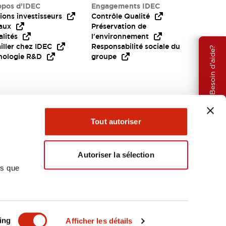
opos d’IDEC
Engagements IDEC
ions investisseurs
Contrôle Qualité
aux
Préservation de
lités
l'environnement
iller chez IDEC
Responsabilité sociale du
Besoin d'aide?
nologie R&D
groupe
Tout autoriser
Autoriser la sélection
ns que
EMEA
ing
Afficher les détails
OCUMENTS ET FICHIERS