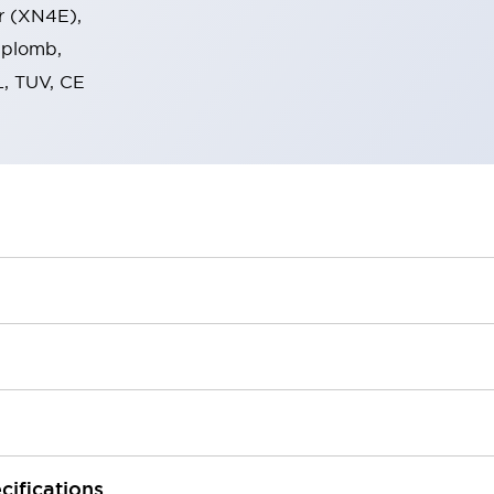
ser (XN4E),
 plomb,
, TUV, CE
cifications