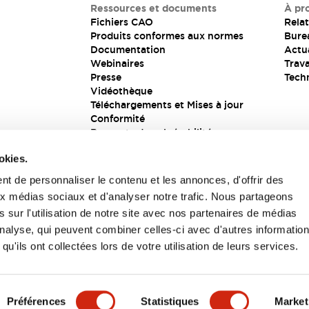
Ressources et documents
À pr
Fichiers CAO
Relat
Produits conformes aux normes
Bure
Documentation
Actua
Webinaires
Trava
Presse
Tech
Vidéothèque
Téléchargements et Mises à jour
Conformité
Rapports de vulnérabilité
Solution de sécurité
okies.
t de personnaliser le contenu et les annonces, d'offrir des
aux médias sociaux et d'analyser notre trafic. Nous partageons
s
 sur l'utilisation de notre site avec nos partenaires de médias
'analyse, qui peuvent combiner celles-ci avec d'autres informatio
qu'ils ont collectées lors de votre utilisation de leurs services.
itions générales
Préférences
Statistiques
Market
UIT
CARACTÉRISTIQUES CLÉS
SPÉCIFICATIONS
D