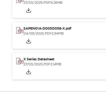
Où acheter
27/03/2025
.PDF
9.26MB
Distributeurs en ligne
SAPEN01A-D005D058-X.pdf
04/09/2025
.PDF
2.94MB
X Series Datasheet
27/03/2025
.PDF
2.14MB