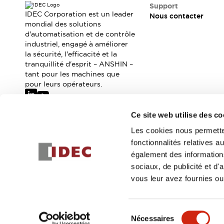
Support
IDEC Corporation est un leader
Nous contacter
mondial des solutions
d'automatisation et de contrôle
industriel, engagé à améliorer
la sécurité, l'efficacité et la
tranquillité d'esprit – ANSHIN –
tant pour les machines que
pour leurs opérateurs.
Ce site web utilise des co
Abonnez-vous à notre newsletter
Les cookies nous permetten
fonctionnalités relatives 
Inscrivez-vou
également des informations
sociaux, de publicité et d
vous leur avez fournies ou 
© 2026 IDEC Corporation
Politique de confidentialité
Cond
Sélection
Nécessaires
DÉTAILS DU PROD