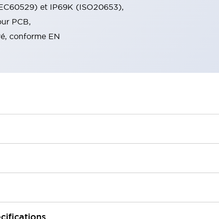
(IEC60529) et IP69K (ISO20653),
our PCB,
é, conforme EN
cifications