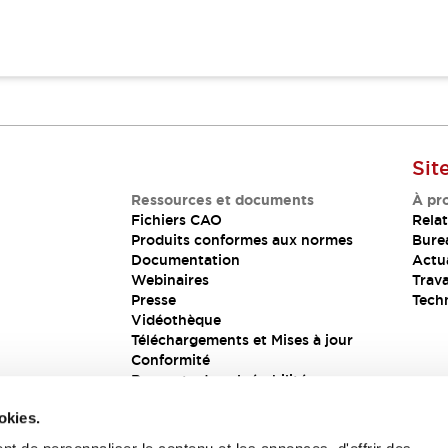
Sit
Ressources et documents
À pr
Fichiers CAO
Relat
Produits conformes aux normes
Bure
Documentation
Actua
Webinaires
Trava
Presse
Tech
Vidéothèque
Téléchargements et Mises à jour
Conformité
Rapports de vulnérabilité
Solution de sécurité
okies.