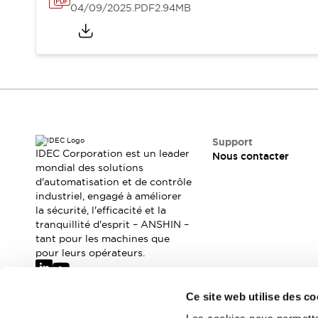
Où acheter
04/09/2025
.PDF
2.94MB
Distributeurs en ligne
Support
IDEC Corporation est un leader
Nous contacter
mondial des solutions
d'automatisation et de contrôle
industriel, engagé à améliorer
la sécurité, l'efficacité et la
tranquillité d'esprit – ANSHIN –
tant pour les machines que
pour leurs opérateurs.
Ce site web utilise des co
Abonnez-vous à notre newsletter