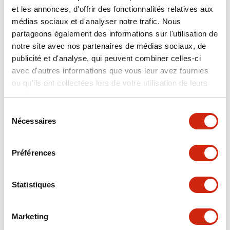
Mechanical Specifications
et les annonces, d'offrir des fonctionnalités relatives aux
médias sociaux et d'analyser notre trafic. Nous
partageons également des informations sur l'utilisation de
notre site avec nos partenaires de médias sociaux, de
publicité et d'analyse, qui peuvent combiner celles-ci
Documents et fichiers
avec d'autres informations que vous leur avez fournies
ou qu'ils ont collectées lors de votre utilisation de leurs
services.
Catalogues Et Brochures
Fiche Technique
Sélection
Nécessaires
du
consentement
SAPEN01A-D005D058-X.pdf
04/09/2025
.PDF
2.94MB
Préférences
Statistiques
X Series Datasheet
Marketing
27/03/2025
.PDF
2.14MB