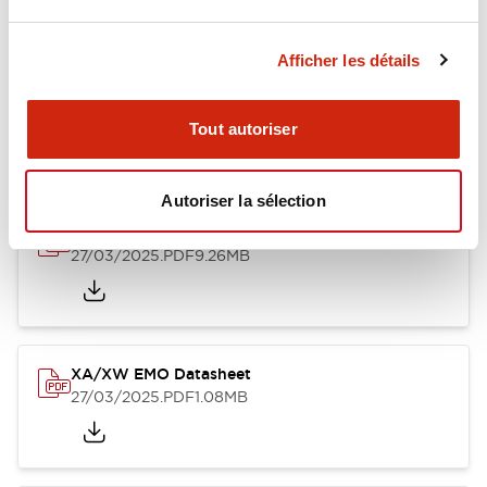
Afficher les détails
XA Unibody Datasheet
26/03/2025
.PDF
232.45KB
Tout autoriser
Autoriser la sélection
XA XW & XN Series Sales Brochure
27/03/2025
.PDF
9.26MB
XA/XW EMO Datasheet
27/03/2025
.PDF
1.08MB