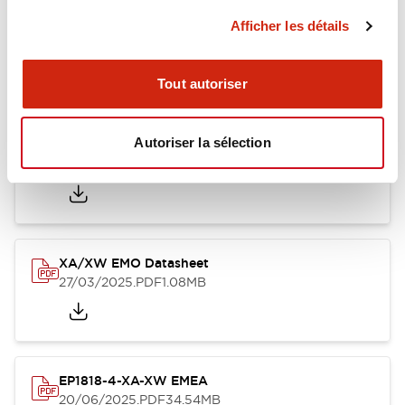
Afficher les détails
XA Unibody Datasheet
26/03/2025
.PDF
232.45KB
Tout autoriser
Autoriser la sélection
XA XW & XN Series Sales Brochure
27/03/2025
.PDF
9.26MB
XA/XW EMO Datasheet
27/03/2025
.PDF
1.08MB
EP1818-4-XA-XW EMEA
20/06/2025
.PDF
34.54MB