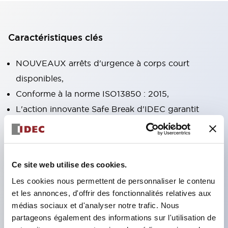
Caractéristiques clés
NOUVEAUX arrêts d'urgence à corps court
disponibles,
Conforme à la norme ISO13850 : 2015,
L'action innovante Safe Break d'IDEC garantit
l'ouverture de tous les contacts NC si le bloc de
contacts est séparé de l'opérateur ou endommagé,
Fonctions doubles réarmement par rotation à
Ce site web utilise des cookies.
verrouillage et poussée-tirage intégrées dans la
Les cookies nous permettent de personnaliser le contenu
même unité,
et les annonces, d'offrir des fonctionnalités relatives aux
Mécanisme d'action à ouverture directe
médias sociaux et d'analyser notre trafic. Nous
(IEC60947-5-5, IEC60947-5-1, Annexe K),
partageons également des informations sur l'utilisation de