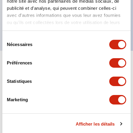
notre site avec nos partenaires de médias sociaux, de
Degré de protection IP65, IP67, (IEC60529) et
publicité et d'analyse, qui peuvent combiner celles-ci
IP69K (ISO20653),
avec d'autres informations que vous leur avez fournies
Options de bornes à souder ou pour PCB,
ou qu'ils ont collectées lors de votre utilisation de leurs
Approuvé UL NISD, c-UL approuvé, conforme EN
services.
Sélection
Nécessaires
du
consentement
Préférences
+
Spécifications
Tout développer
Aesthetic Specifications
Statistiques
Environmental Specifications
Marketing
Mechanical Specifications
Afficher les détails
Mounting and Installation Specifications