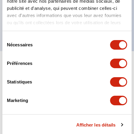
notre site avec nos partenaires de médias sociaux, de
Degré de protection IP65, IP67, (IEC60529) et
publicité et d'analyse, qui peuvent combiner celles-ci
IP69K (ISO20653),
avec d'autres informations que vous leur avez fournies
Options de bornes à souder ou pour PCB,
ou qu'ils ont collectées lors de votre utilisation de leurs
Approuvé UL NISD, c-UL approuvé, conforme EN
services.
Sélection
Nécessaires
du
consentement
Préférences
+
Spécifications
Tout développer
Aesthetic Specifications
Statistiques
Environmental Specifications
Marketing
Mechanical Specifications
Afficher les détails
Mounting and Installation Specifications