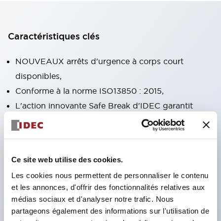
Caractéristiques clés
NOUVEAUX arrêts d'urgence à corps court
disponibles,
Conforme à la norme ISO13850 : 2015,
L'action innovante Safe Break d'IDEC garantit
l'ouverture de tous les contacts NC si le bloc de
contacts est séparé de l'opérateur ou endommagé,
Fonctions doubles réarmement par rotation à
Ce site web utilise des cookies.
verrouillage et poussée-tirage intégrées dans la
Les cookies nous permettent de personnaliser le contenu
même unité,
et les annonces, d'offrir des fonctionnalités relatives aux
Mécanisme d'action à ouverture directe
médias sociaux et d'analyser notre trafic. Nous
(IEC60947-5-5, IEC60947-5-1, Annexe K),
partageons également des informations sur l'utilisation de