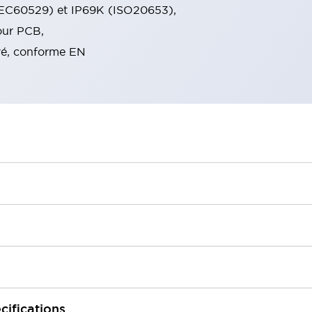
(IEC60529) et IP69K (ISO20653),
our PCB,
é, conforme EN
cifications