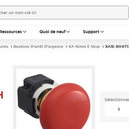
Ressources
Quoi de neuf
Support
soirs
Boutons D’arrêt D’urgence
XA 16mm E Stop
XA1E-BV4T1
H
Sélectionner