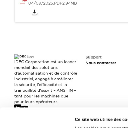
Où acheter
04/09/2025
.PDF
2.94MB
Distributeurs en ligne
Support
IDEC Corporation est un leader
Nous contacter
mondial des solutions
d'automatisation et de contrôle
industriel, engagé à améliorer
la sécurité, l'efficacité et la
tranquillité d'esprit – ANSHIN –
tant pour les machines que
pour leurs opérateurs.
Ce site web utilise des co
Abonnez-vous à notre newsletter