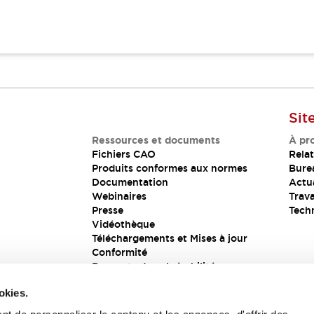
Sit
Ressources et documents
À pr
Fichiers CAO
Relat
Produits conformes aux normes
Bure
Documentation
Actua
Webinaires
Trava
Presse
Tech
Vidéothèque
Téléchargements et Mises à jour
Conformité
Rapports de vulnérabilité
Solution de sécurité
okies.