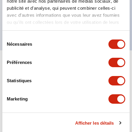
notre site avec nos partenaires de médias sociaux, de
Degré de protection IP65, IP67, (IEC60529) et
publicité et d'analyse, qui peuvent combiner celles-ci
IP69K (ISO20653),
avec d'autres informations que vous leur avez fournies
Options de bornes à souder ou pour PCB,
ou qu'ils ont collectées lors de votre utilisation de leurs
Approuvé UL NISD, c-UL approuvé, conforme EN
services.
Sélection
Nécessaires
du
consentement
Préférences
+
Spécifications
Tout développer
Aesthetic Specifications
Statistiques
Environmental Specifications
Marketing
Mechanical Specifications
Afficher les détails
Mounting and Installation Specifications