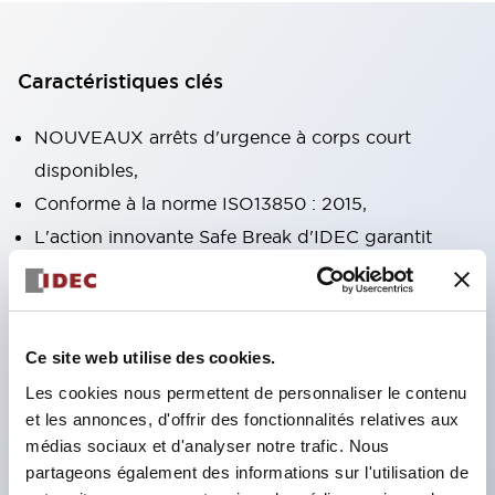
Caractéristiques clés
NOUVEAUX arrêts d'urgence à corps court
disponibles,
Conforme à la norme ISO13850 : 2015,
L'action innovante Safe Break d'IDEC garantit
l'ouverture de tous les contacts NC si le bloc de
contacts est séparé de l'opérateur ou endommagé,
Fonctions doubles réarmement par rotation à
Ce site web utilise des cookies.
verrouillage et poussée-tirage intégrées dans la
Les cookies nous permettent de personnaliser le contenu
même unité,
et les annonces, d'offrir des fonctionnalités relatives aux
Mécanisme d'action à ouverture directe
médias sociaux et d'analyser notre trafic. Nous
(IEC60947-5-5, IEC60947-5-1, Annexe K),
partageons également des informations sur l'utilisation de